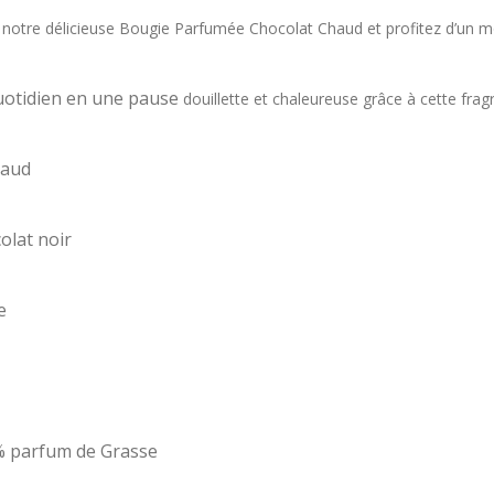
r notre
délicieuse Bougie Parfumée Chocolat
Chaud et profitez d’un
uotidien en une pause
douillette et chaleureuse grâce à cette
frag
haud
olat noir
le
7% parfum de Grasse