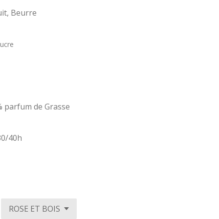
uit, Beurre
Sucre
7% parfum de Grasse
30/40h