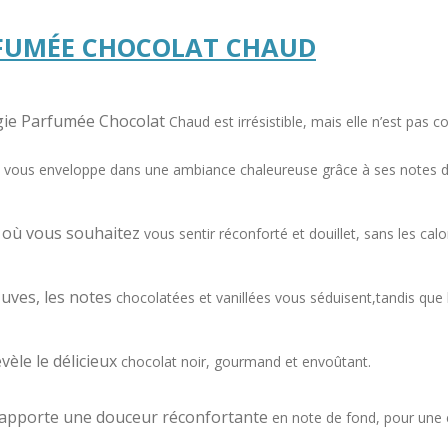
FUMÉE CHOCOLAT CHAUD
gie Parfumée Chocolat
Chaud est irrésistible, mais elle n’est pas
co
 vous e
nveloppe dans une ambiance chaleureuse
grâce à ses notes d
s où vous souhaitez
vous sentir réconforté et douillet, sans les
calo
luves, les notes
chocolatées et vanillées vous séduisent,
tandis que 
èle le délicieux
chocolat noir, gourmand et envoûtant.
le apporte une douceur réconfortante
en note de fond, pour une