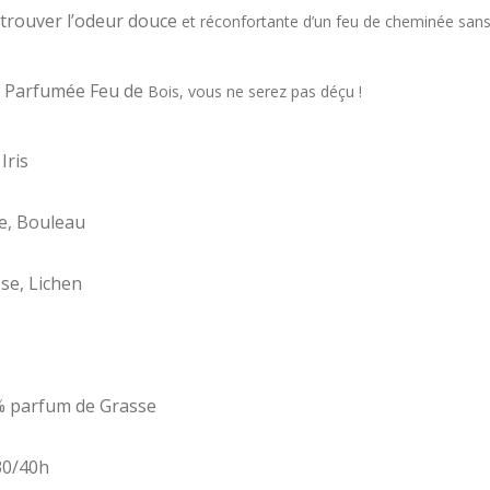
etrouver l’odeur douce
et réconfortante d’un feu de cheminée san
e Parfumée Feu de
Bois, vous ne serez pas déçu !
Iris
e, Bouleau
se, Lichen
7% parfum de Grasse
30/40h