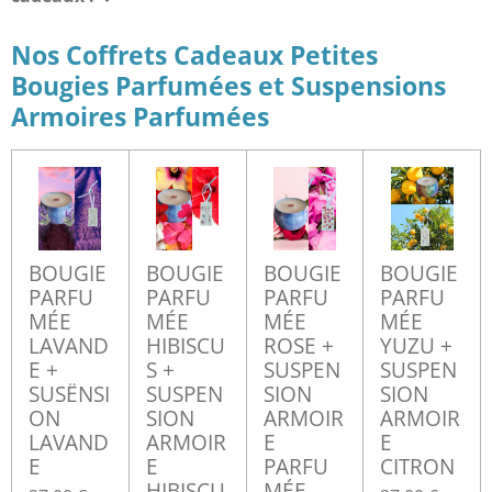
Nos Coffrets Cadeaux Petites
Bougies Parfumées et Suspensions
Armoires Parfumées
BOUGIE
BOUGIE
BOUGIE
BOUGIE
PARFU
PARFU
PARFU
PARFU
MÉE
MÉE
MÉE
MÉE
LAVAND
HIBISCU
ROSE +
YUZU +
E +
S +
SUSPEN
SUSPEN
SUSËNSI
SUSPEN
SION
SION
ON
SION
ARMOIR
ARMOIR
LAVAND
ARMOIR
E
E
E
E
PARFU
CITRON
HIBISCU
MÉE