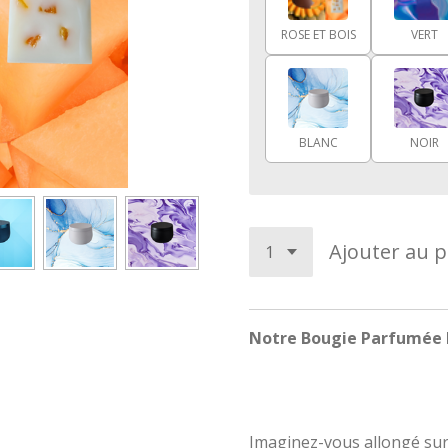
ROSE ET BOIS
VERT
BLANC
NOIR
Ajouter au p
Notre Bougie Parfumée Me
Imaginez-vous allongé sur