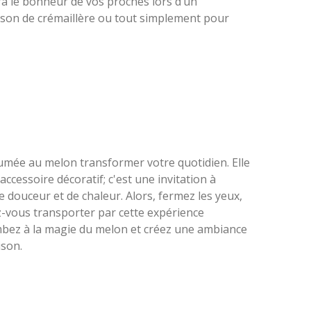
era le bonheur de vos proches lors d’un
ison de crémaillère ou tout simplement pour
umée au melon transformer votre quotidien. Elle
accessoire décoratif; c'est une invitation à
 douceur et de chaleur. Alors, fermez les yeux,
z-vous transporter par cette expérience
mbez à la magie du melon et créez une ambiance
ison.