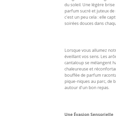
du soleil. Une légère brise
parfum sucré et juteux d
c'est un peu cela : elle ca
soirées douces dans chaq
Lorsque vous allumez notr
éveillant vos sens. Les ar
cantaloup se mélangent h
chaleureuse et réconforta
bouffée de parfum racontai
pique-niques au parc, de 
autour d'un bon repas.
Une Évasion Sensorielle