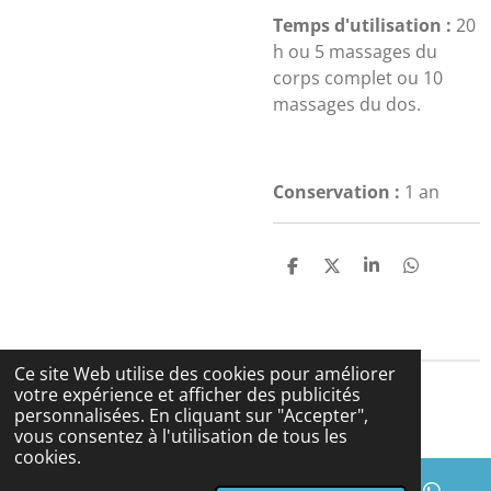
Temps d'utilisation :
20
h ou 5 massages du
corps complet ou 10
massages du dos.
Conservation :
1 an
P
P
P
P
a
a
a
a
r
r
r
r
t
t
t
t
a
a
a
a
g
g
g
g
Ce site Web utilise des cookies pour améliorer
e
e
e
e
votre expérience et afficher des publicités
r
r
r
r
© 2024 - 2026 lesbougiesdecristal.fr
personnalisées. En cliquant sur "Accepter",
Propulsé par
Webador
vous consentez à l'utilisation de tous les
cookies.