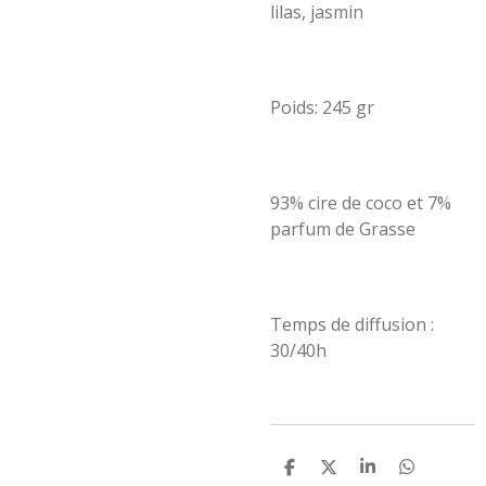
lilas, jasmin
Poids: 245 gr
93% cire de coco et 7%
parfum de Grasse
Temps de diffusion :
30/40h
P
P
P
P