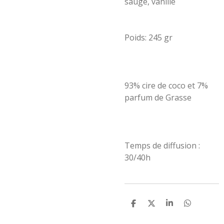
sauge, vanille
Poids: 245 gr
93% cire de coco et 7%
parfum de Grasse
Temps de diffusion :
30/40h
P
P
P
P
a
a
a
a
r
r
r
r