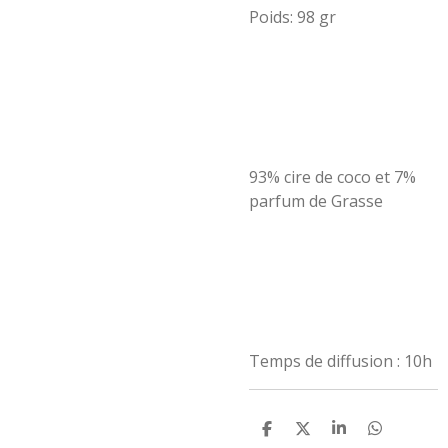
Poids: 98 gr
93% cire de coco et 7%
parfum de Grasse
Temps de diffusion : 10h
P
P
P
P