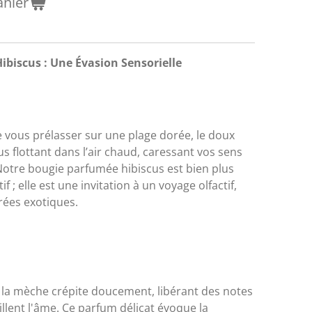
anier
biscus : Une Évasion Sensorielle
e vous prélasser sur une plage dorée, le doux
us flottant dans l’air chaud, caressant vos sens
otre bougie parfumée hibiscus est bien plus
 ; elle est une invitation à un voyage olfactif,
rées exotiques.
, la mèche crépite doucement, libérant des notes
illent l'âme. Ce parfum délicat évoque la