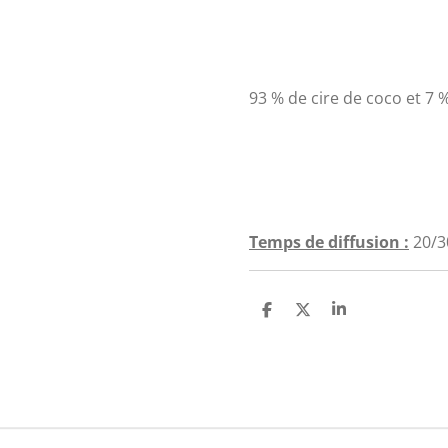
93 % de cire de coco et 7
Temps de diffusion :
20/
P
P
P
a
a
a
r
r
r
t
t
t
a
a
a
g
g
g
e
e
e
r
r
r