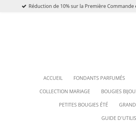
Réduction de 10% sur la Première Commande 
Passer
au
contenu
principal
ACCUEIL
FONDANTS PARFUMÉS
COLLECTION MARIAGE
BOUGIES BIJOU
PETITES BOUGIES ÉTÉ
GRANDE
GUIDE D'UTILI