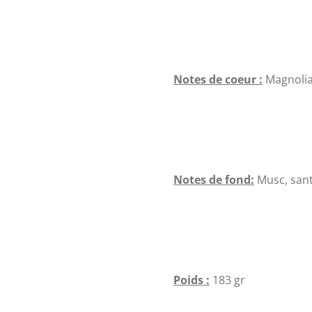
Notes de coeur :
Magnolia
Notes de fond:
Musc, santa
Poids :
183 gr