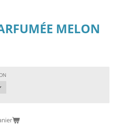
PARFUMÉE MELON
LON
anier