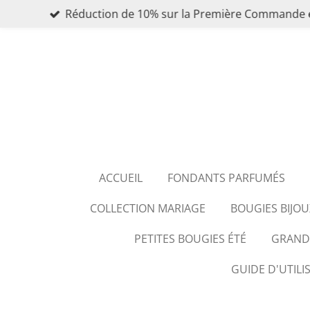
Réduction de 10% sur la Première Commande 
Passer
au
contenu
principal
ACCUEIL
FONDANTS PARFUMÉS
COLLECTION MARIAGE
BOUGIES BIJOU
PETITES BOUGIES ÉTÉ
GRANDE
GUIDE D'UTILI