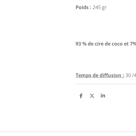
Poids :
245 gr
93 % de cire de coco et
Temps de diffusion :
30 /
P
P
P
a
a
a
r
r
r
t
t
t
a
a
a
g
g
g
e
e
e
r
r
r