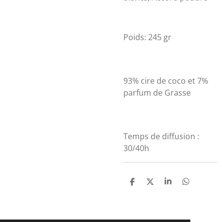
Poids: 245 gr
93% cire de coco et 7%
parfum de Grasse
Temps de diffusion :
30/40h
P
P
P
P
a
a
a
a
r
r
r
r
t
t
t
t
a
a
a
a