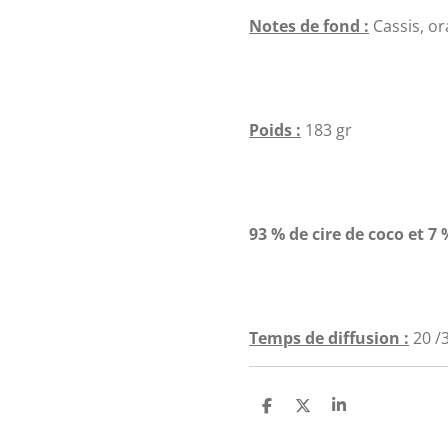
Notes de fond :
Cassis, or
Poids :
183 gr
93 % de cire de coco et 
Temps de diffusion :
20 /
P
P
P
a
a
a
r
r
r