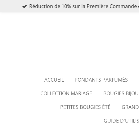
Réduction de 10% sur la Première Commande 
Passer
au
contenu
principal
ACCUEIL
FONDANTS PARFUMÉS
COLLECTION MARIAGE
BOUGIES BIJOU
PETITES BOUGIES ÉTÉ
GRANDE
GUIDE D'UTILI